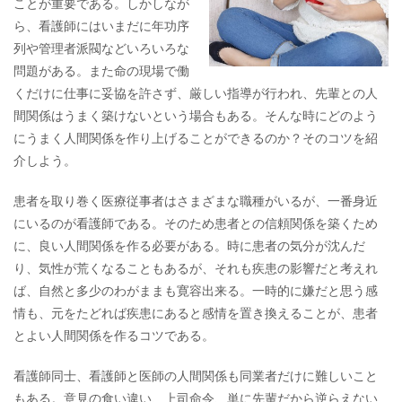
ことが重要である。しかしなが
ら、看護師にはいまだに年功序
列や管理者派閥などいろいろな
問題がある。また命の現場で働
くだけに仕事に妥協を許さず、厳しい指導が行われ、先輩との人
間関係はうまく築けないという場合もある。そんな時にどのよう
にうまく人間関係を作り上げることができるのか？そのコツを紹
介しよう。
患者を取り巻く医療従事者はさまざまな職種がいるが、一番身近
にいるのが看護師である。そのため患者との信頼関係を築くため
に、良い人間関係を作る必要がある。時に患者の気分が沈んだ
り、気性が荒くなることもあるが、それも疾患の影響だと考えれ
ば、自然と多少のわがままも寛容出来る。一時的に嫌だと思う感
情も、元をたどれば疾患にあると感情を置き換えることが、患者
とよい人間関係を作るコツである。
看護師同士、看護師と医師の人間関係も同業者だけに難しいこと
もある。意見の食い違い、上司命令、単に先輩だから逆らえない