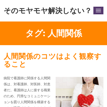
そのモヤモヤ解決しない？
Togg
navig
タグ:
人間関係
人間関係のコツはよく観察す
ること
病院で看護師に関係する人間関
係は、対看護師、対医師、対患
者だ。看護師は人に接する職業
のため、円滑なコミュニケーシ
ョンを図り人間関係を構築する